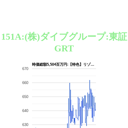
151A:(株)ダイブグループ:東証
GRT
時価総額5,504百万円:【特色】リゾ…
670
660
650
640
630