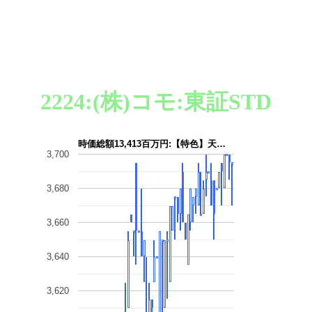
2224:(株)コモ:東証STD
時価総額13,413百万円:【特色】天…
3,700
3,680
3,660
3,640
3,620