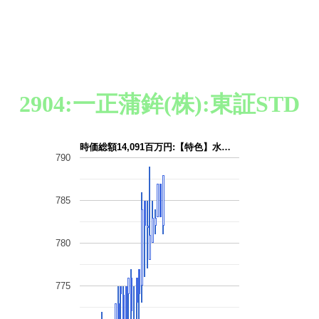
2904:一正蒲鉾(株):東証STD
時価総額14,091百万円:【特色】水…
790
785
780
775