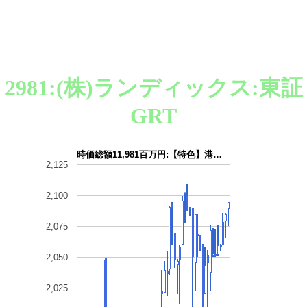
2981:(株)ランディックス:東証
GRT
時価総額11,981百万円:【特色】港…
2,125
2,100
2,075
2,050
2,025