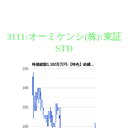
3111:オーミケンシ(株):東証
STD
時価総額1,182百万円:【特色】紡績…
195
190
185
180