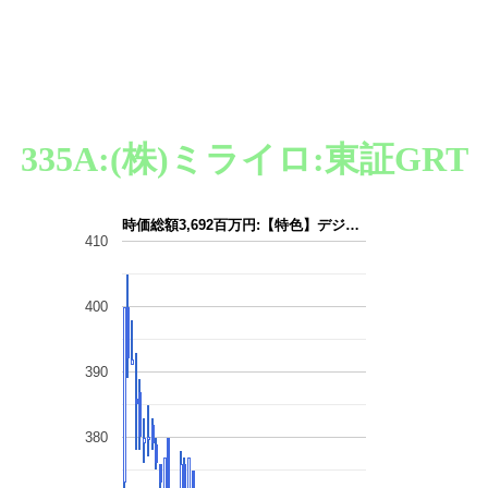
335A:(株)ミライロ:東証GRT
時価総額3,692百万円:【特色】デジ…
410
400
390
380