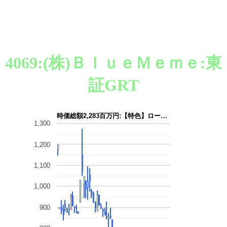
4069:(株)ＢｌｕｅＭｅｍｅ:東
証GRT
時価総額2,283百万円:【特色】ロー…
1,300
1,200
1,100
1,000
900