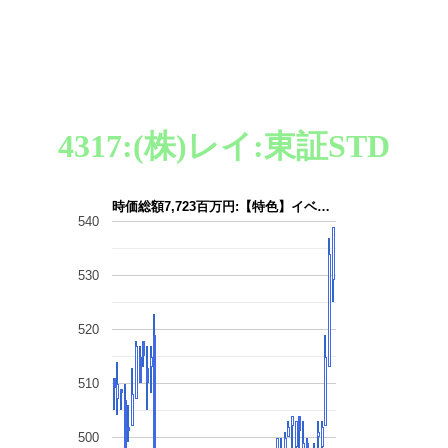
4317:(株)レイ:東証STD
時価総額7,723百万円:【特色】イベ…
540
530
520
510
500