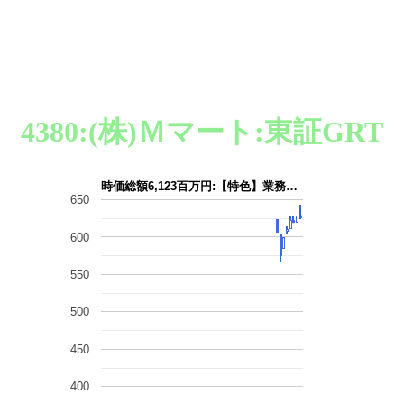
4380:(株)Ｍマート:東証GRT
時価総額6,123百万円:【特色】業務…
650
600
550
500
450
400