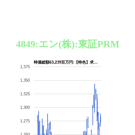
4849:エン(株):東証PRM
時価総額63,239百万円:【特色】求…
1,375
1,350
1,325
1,300
1,275
1,250