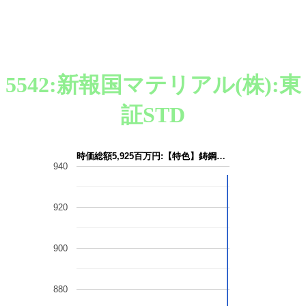
5542:新報国マテリアル(株):東
証STD
時価総額5,925百万円:【特色】鋳鋼…
940
920
900
880