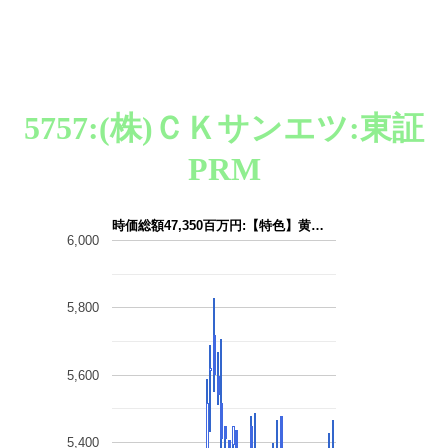
5757:(株)ＣＫサンエツ:東証
PRM
時価総額47,350百万円:【特色】黄…
6,000
5,800
5,600
5,400