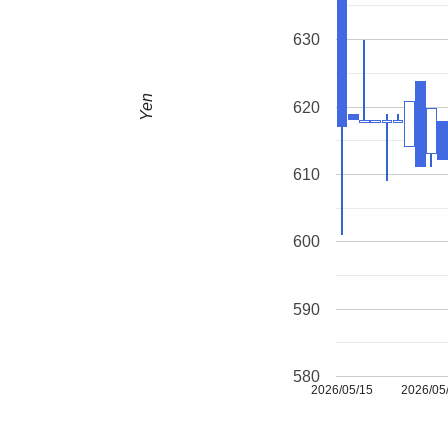
630
Yen
620
610
600
590
580
2026/05/15
2026/05