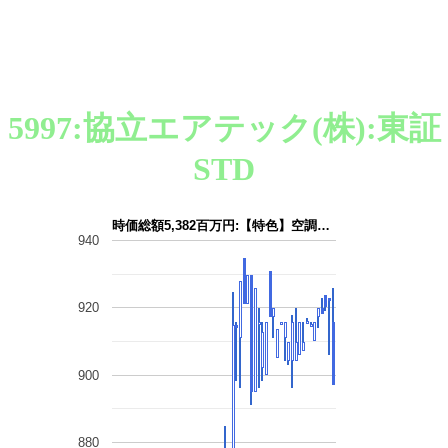
5997:協立エアテック(株):東証
STD
時価総額5,382百万円:【特色】空調…
940
920
900
880