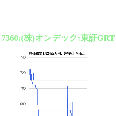
7360:(株)オンデック:東証GRT
時価総額1,824百万円:【特色】Ｍ＆…
740
720
700
680