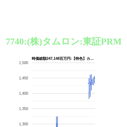
7740:(株)タムロン:東証PRM
時価総額247,148百万円:【特色】カ…
1,500
1,450
1,400
1,350
1,300