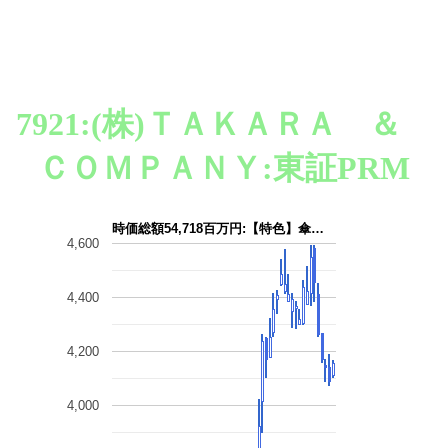
7921:(株)ＴＡＫＡＲＡ ＆
ＣＯＭＰＡＮＹ:東証PRM
時価総額54,718百万円:【特色】傘…
4,600
4,400
4,200
4,000