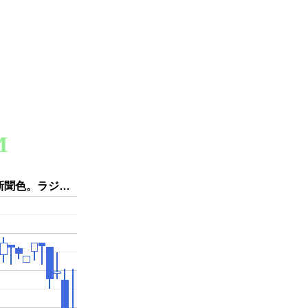
M
新聞色。ラジ…