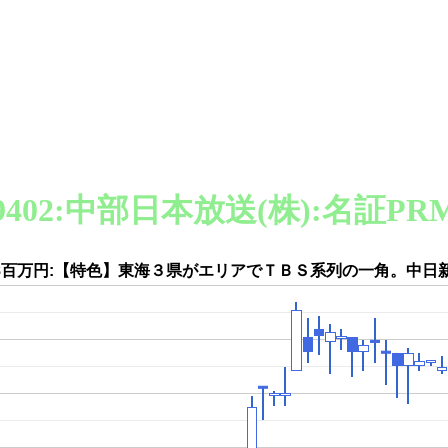
9402:中部日本放送(株):名証PR
158百万円:【特色】東海３県がエリアでＴＢＳ系列の一角。中日