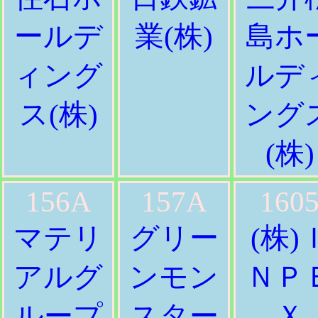
ールデ
業(株)
島ホ
ィング
ルデ
ス(株)
ング
(株)
156A
157A
160
マテリ
グリー
(株)
アルグ
ンモン
ＮＰ
ループ
スター
Ｘ