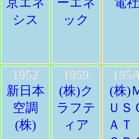
京エネ
ーエネ
電
シス
ック
1952
1959
195
新日本
(株)ク
(株)
空調
ラフテ
ＵＳ
(株)
ィア
Ａ