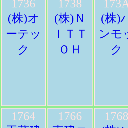
1736
1738
173
(株)オ
(株)Ｎ
(株)
ーテッ
ＩＴＴ
ンモ
ク
ＯＨ
ク
1764
1766
176