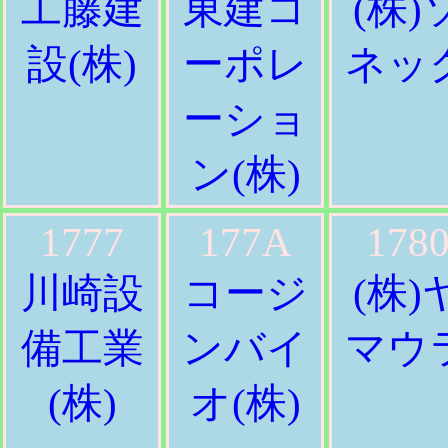
工藤建
東建コ
(株)
設(株)
ーポレ
ネッ
ーショ
ン(株)
1777
177A
178
川崎設
コージ
(株)
備工業
ンバイ
マウ
(株)
オ(株)