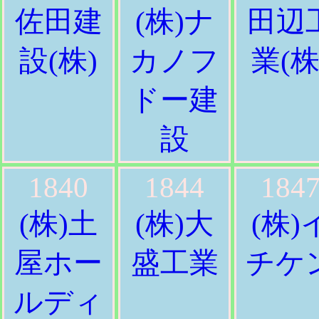
佐田建
(株)ナ
田辺
設(株)
カノフ
業(株
ドー建
設
1840
1844
184
(株)土
(株)大
(株)
屋ホー
盛工業
チケ
ルディ