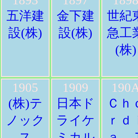
1893
1897
189
五洋建
金下建
世紀
設(株)
設(株)
急工
(株)
1905
1909
190
(株)テ
日本ド
Ｃｈ
ノック
ライケ
ｒｄ
ス
ミカル
ａ 