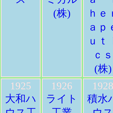
(株)
ｈｅ
ａｐ
ｕｔ
ｃ
(株)
1925
1926
192
大和ハ
ライト
積水
ウス工
工業
ウ