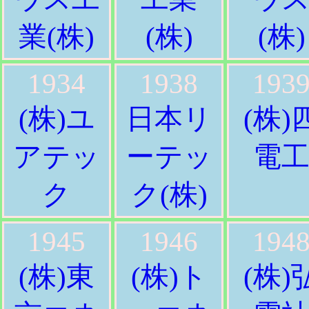
業(株)
(株)
(株)
1934
1938
193
(株)ユ
日本リ
(株)
アテッ
ーテッ
電
ク
ク(株)
1945
1946
194
(株)東
(株)ト
(株)