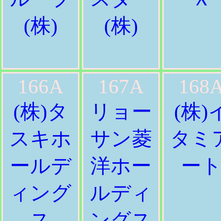
(株)
(株)
166A
167A
168
(株)タ
リョー
(株)
スキホ
サン菱
タミ
ールデ
洋ホー
ー
ィング
ルディ
ス
ングス