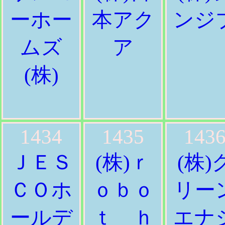
ーホー
本アク
ンジ
ムズ
ア
(株)
1434
1435
143
ＪＥＳ
(株)ｒ
(株)
ＣＯホ
ｏｂｏ
リー
ールデ
ｔ ｈ
エナ