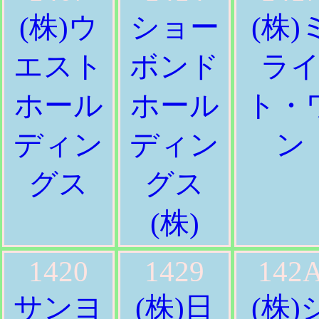
(株)ウ
ショー
(株)
エスト
ボンド
ラ
ホール
ホール
ト・
ディン
ディン
ン
グス
グス
(株)
1420
1429
142
サンヨ
(株)日
(株)