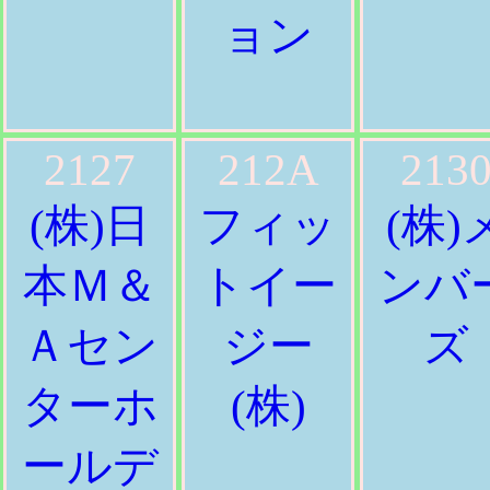
ョン
2127
212A
213
(株)日
フィッ
(株)
本Ｍ＆
トイー
ンバ
Ａセン
ジー
ズ
ターホ
(株)
ールデ