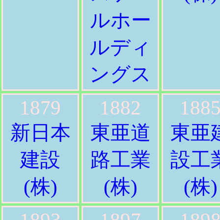
ルホー
ルディ
ングス
1879
1882
188
新日本
東亜道
東亜
建設
路工業
設工
(株)
(株)
(株)