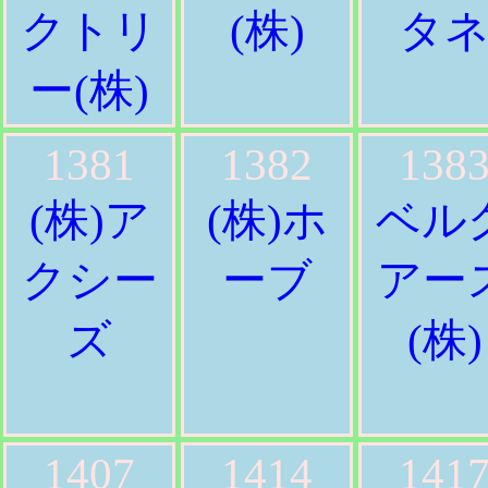
クトリ
(株)
タ
ー(株)
1381
1382
138
(株)ア
(株)ホ
ベル
クシー
ーブ
アー
ズ
(株)
1407
1414
141