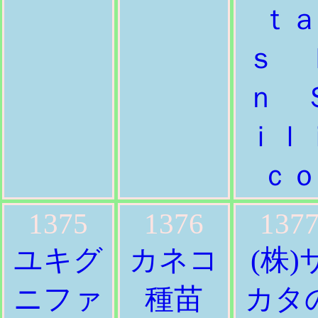
ｔ
ｓ 
ｎ 
ｉｌ
ｃ
1375
1376
137
ユキグ
カネコ
(株)
ニファ
種苗
カタ