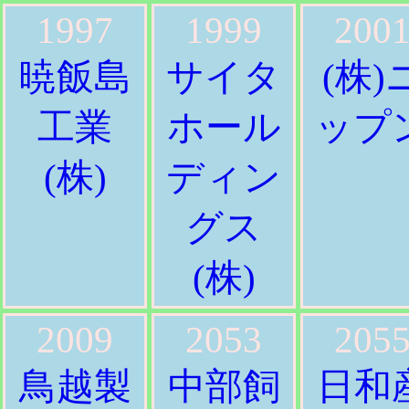
1997
1999
200
暁飯島
サイタ
(株)
工業
ホール
ップ
(株)
ディン
グス
(株)
2009
2053
205
鳥越製
中部飼
日和