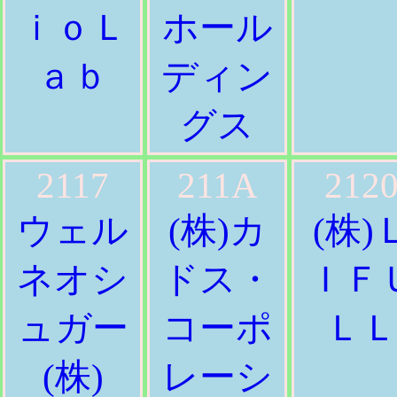
ｉｏＬ
ホール
ａｂ
ディン
グス
2117
211A
212
ウェル
(株)カ
(株)
ネオシ
ドス・
ＩＦ
ュガー
コーポ
Ｌ
(株)
レーシ