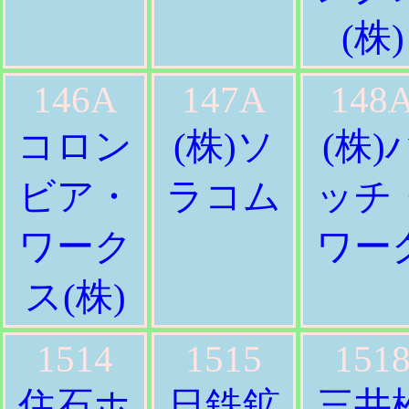
(株)
146A
147A
148
コロン
(株)ソ
(株)
ビア・
ラコム
ッチ
ワーク
ワー
ス(株)
1514
1515
151
住石ホ
日鉄鉱
三井