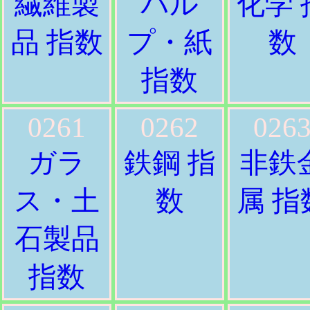
繊維製
パル
化学 
品 指数
プ・紙
数
指数
0261
0262
026
ガラ
鉄鋼 指
非鉄
ス・土
数
属 指
石製品
指数