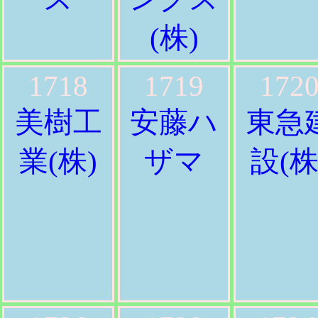
(株)
1718
1719
172
美樹工
安藤ハ
東急
業(株)
ザマ
設(株