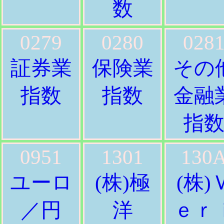
数
0279
0280
028
証券業
保険業
その
指数
指数
金融
指
0951
1301
130
ユーロ
(株)極
(株)
／円
洋
ｅｒ