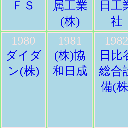
ＦＳ
属工業
日工
(株)
社
1980
1981
198
ダイダ
(株)協
日比
ン(株)
和日成
総合
備(株