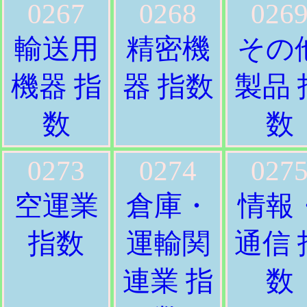
0267
0268
026
輸送用
精密機
その
機器 指
器 指数
製品 
数
数
0273
0274
027
空運業
倉庫・
情報
指数
運輸関
通信 
連業 指
数