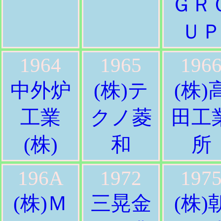
ＧＲ
Ｕ
1964
1965
196
中外炉
(株)テ
(株)
工業
クノ菱
田工
(株)
和
所
196A
1972
197
(株)Ｍ
三晃金
(株)