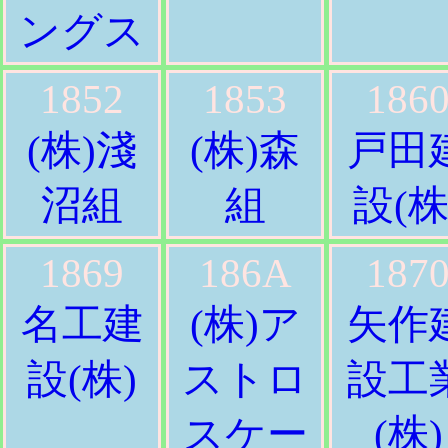
ングス
1852
1853
186
(株)淺
(株)森
戸田
沼組
組
設(株
1869
186A
187
名工建
(株)ア
矢作
設(株)
ストロ
設工
スケー
(株)