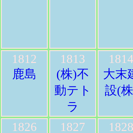
1812
1813
181
鹿島
(株)不
大末
動テト
設(株
ラ
1826
1827
182