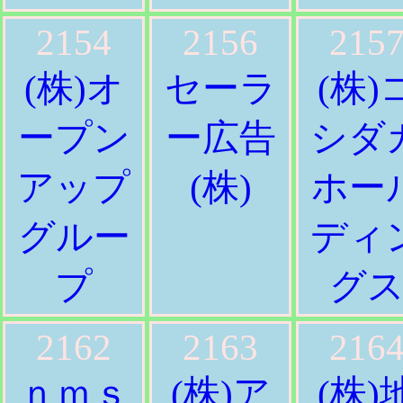
2154
2156
215
(株)オ
セーラ
(株)
ープン
ー広告
シダ
アップ
(株)
ホー
グルー
ディ
プ
グ
2162
2163
216
ｎｍｓ
(株)ア
(株)