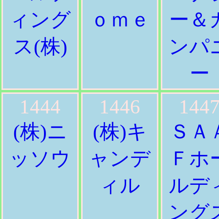
ィング
ｏｍｅ
ー＆
ス(株)
ンパ
ー
1444
1446
144
(株)ニ
(株)キ
ＳＡ
ッソウ
ャンデ
Ｆホ
ィル
ルデ
ング