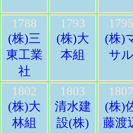
1788
1793
179
(株)三
(株)大
(株)
東工業
本組
サ
社
1802
1803
180
(株)大
清水建
(株)
林組
設(株)
藤渡